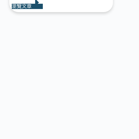
瀏覽文章
【龍貓】台灣可以合法養龍貓!!?
小捷運跟龍貓親密接觸! Chinchilla