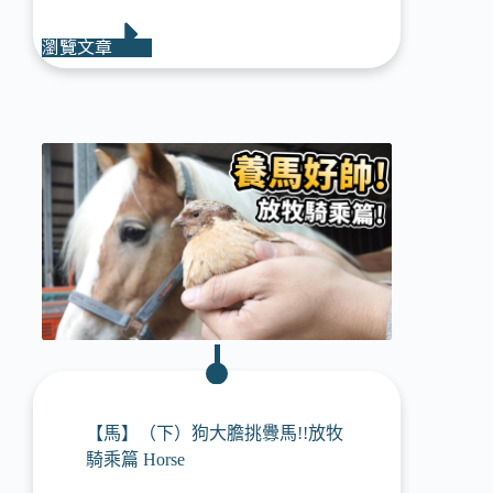
瀏覽文章
【馬】（下）狗大膽挑釁馬!!放牧
騎乘篇 Horse