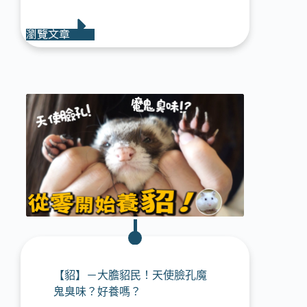
瀏覽文章
【貂】－大膽貂民！天使臉孔魔
鬼臭味？好養嗎？