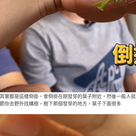
其實都是這樣倒掛，會倒掛在剛發芽的葉子附近，然後一般人就
節你去野外找構樹，樹下那個發芽的地方，葉子下面很多