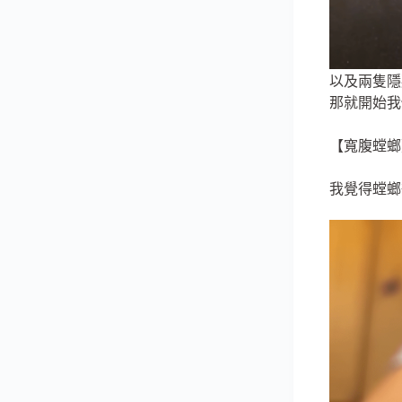
以及兩隻隱
那就開始我
【寬腹螳螂
我覺得螳螂