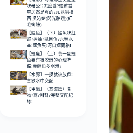
吃老公!?怎麼養?螳臂當
車居然是真的?Ft.昆蟲擾
西 吳沁婕(閃光胎蛾)(紅
毛蜘蛛)
【鱷魚】（下）鱷魚吃紅
蟳?透抽?虱目魚?六種水
產!鱷魚蛋!河口鱷開箱!
【鱷魚】（上）養一隻鱷
魚要有被咬爆的心理準
備!養鱷魚多崩潰?
【水豚】一摸就被放倒!
喜歡水中交配
【甲蟲】（基礎篇）食
物?窩?叫聲?完整交配紀
錄!