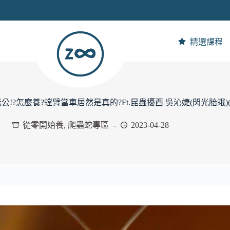
精選課程
?怎麼養?螳臂當車居然是真的?Ft.昆蟲擾西 吳沁婕(閃光胎蛾)
從零開始養
,
爬蟲蛇專區
2023-04-28