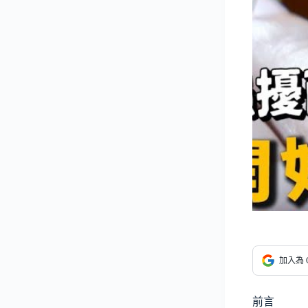
加入為 G
前言