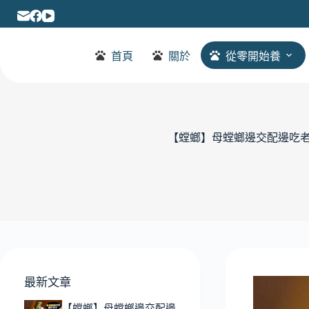
首頁
關於
從零開始養
【螳螂】母螳螂邊交配邊吃老公!
最新文章
【螳螂】母螳螂邊交配邊