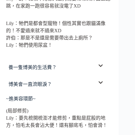
跳，在家跑一跑很容易就沒電了XD
Lily：牠們是都會型寵物！個性其實也跟貓滿像
的！不愛過來就不過來XD
許伯：那是不是還是需要帶出去上廁所？
Lily：牠們使用尿盆！
養一隻博美的生活費？
博美會一直流眼淚？
~進美容環節~
(局部修剪)
Lily：要先梳開梳澎才能修剪，重點是屁股的地
方，怕毛太長會沾大便！還有腳底毛，怕會滑！