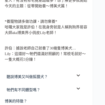
星人？有沒有修毛竟差超級多？想了解更多就開始
今天的主題：從零開始養～博美犬篇！
*養寵物請多做功課，請勿棄養*
哈囉大家我是許伯！在我身旁就是人稱狗狗界易容
大師aka博美界小俏皮Lily老師！
許伯：據說老師自己就養了30幾隻博美犬…
Lily：這還好～牠們還滿好照顧的！常梳毛就好～
一隻大概花5分鐘！
聽說博美又叫做狐狸犬？
牠們有不同體型嗎？
博美的特徵？