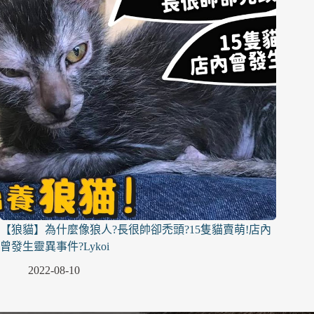
【狼貓】為什麼像狼人?長很帥卻禿頭?15隻貓賣萌!店內
曾發生靈異事件?Lykoi
2022-08-10