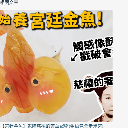
相關文章
【宮廷金魚】乾隆慈禧的奢華寵物!金魚竟會走迷宮!