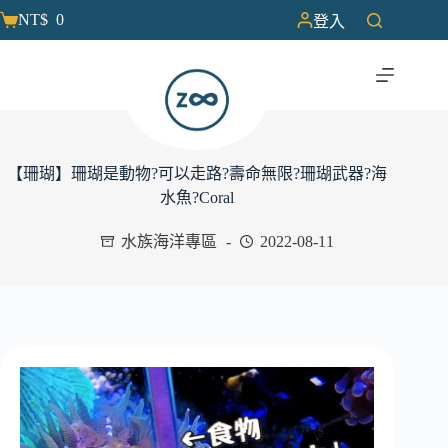
NT$
0
登入
【珊瑚】珊瑚是動物?可以走路?壽命無限?珊瑚武器?海
水魚?Coral
水族海洋專區
2022-08-11