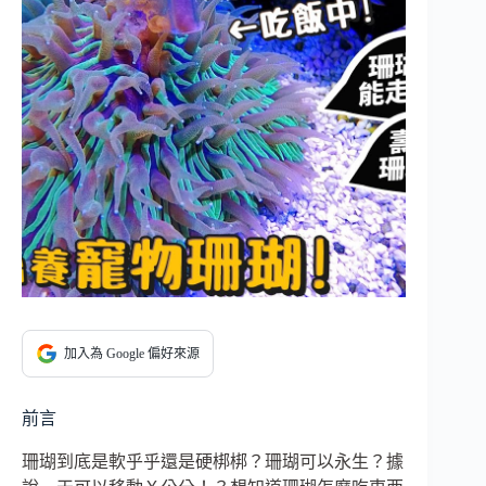
加入為 Google 偏好來源
前言
珊瑚到底是軟乎乎還是硬梆梆？珊瑚可以永生？據